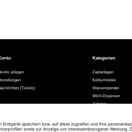
Konto
Kategorien
konto anlegen
Zapfanlagen
estellungen
Kühlschränke
achrichten (Tickets)
Wasserspender
Milch-Dispenser
Zubehör
Unternehmen
Anleitungen