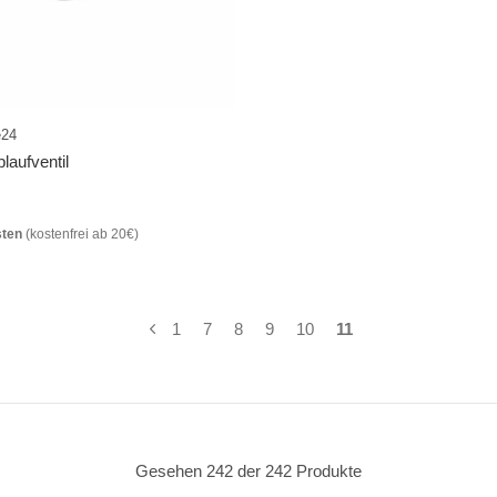
e24
aufventil
sten
(kostenfrei ab 20€)
1
7
8
9
10
11
Gesehen 242 der 242 Produkte