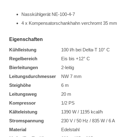
Nasskühlgerät NE-100-4-7
4 x Kompensatorschankhahn verchromt 35 mm
Eigenschaften
Kühlleistung
100 l/h bei Delta-T 10° C
Regelbereich
Eis bis +12° C
Bierleitungen
2-leitig
Leitungsdurchmesser
NW 7 mm
Steighöhe
6 m
Leitungsweg
20 m
Kompressor
1/2 PS
Kälteleistung
1390 W / 1195 kcal/h
Stromspannung
230 V / 50 Hz / 835 W / 6 A
Material
Edelstahl