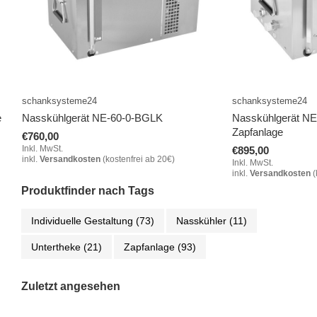
schanksysteme24
schanksysteme24
e
Nasskühlgerät NE-60-0-BGLK
Nasskühlgerät NE-
Zapfanlage
€760,00
Inkl. MwSt.
€895,00
inkl.
Versandkosten
(kostenfrei ab 20€)
Inkl. MwSt.
inkl.
Versandkosten
(
Produktfinder nach Tags
Individuelle Gestaltung
(73)
Nasskühler
(11)
Untertheke
(21)
Zapfanlage
(93)
Zuletzt angesehen