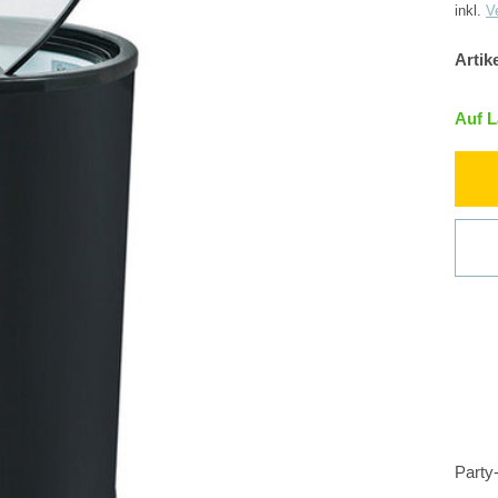
inkl.
V
Artik
Auf 
Party