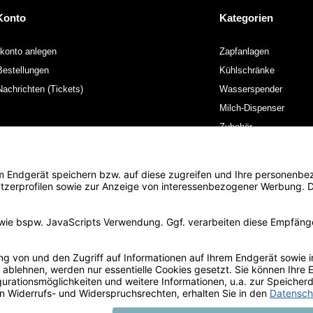
Konto
Kategorien
konto anlegen
Zapfanlagen
estellungen
Kühlschränke
achrichten (Tickets)
Wasserspender
Milch-Dispenser
Zubehör
Unternehmen
Anleitungen