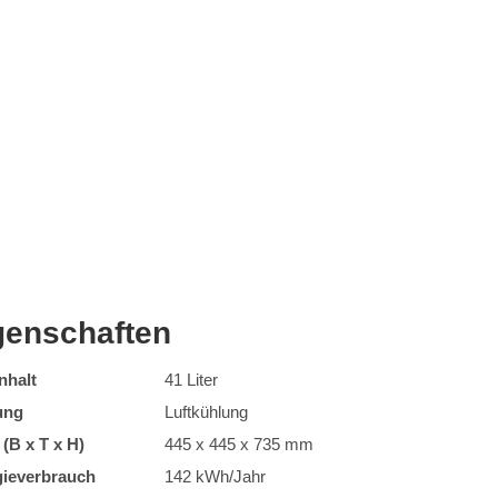
genschaften
nhalt
41 Liter
ung
Luftkühlung
(B x T x H)
445 x 445 x 735 mm
gieverbrauch
142 kWh/Jahr