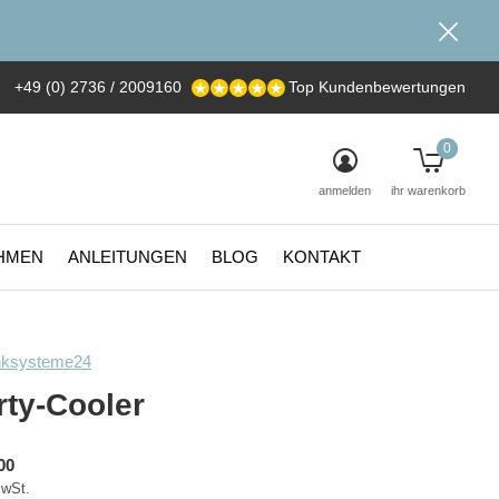
+49 (0) 2736 / 2009160
Top Kundenbewertungen
0
anmelden
ihr warenkorb
HMEN
ANLEITUNGEN
BLOG
KONTAKT
nksysteme24
rty-Cooler
00
MwSt.