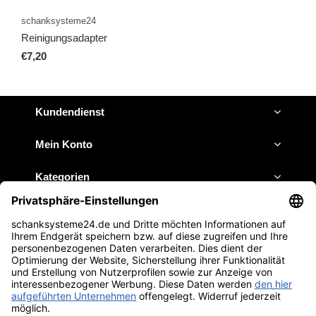
schanksysteme24
Reinigungsadapter
€7,20
Kundendienst
Mein Konto
Kategorien
Impressum
JETZT ANRUFEN
E-MAIL SCHREIBEN