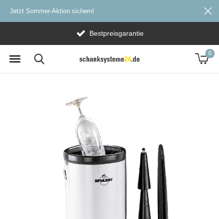
Jetzt Sommer-Aktion sichern!
Bestpreisgarantie
0