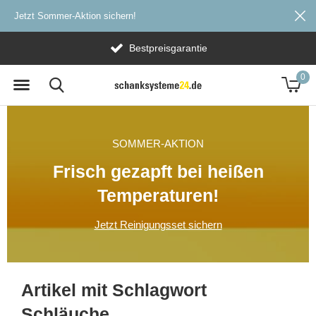
Jetzt Sommer-Aktion sichern!
rantie
Versandkostenfr
0
SOMMER-AKTION
Frisch gezapft bei heißen
Temperaturen!
Jetzt Reinigungsset sichern
Artikel mit Schlagwort
Schläuche