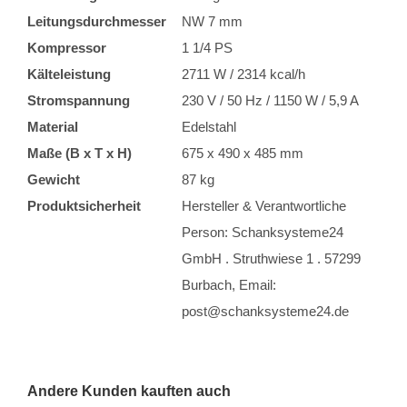
Leitungsdurchmesser
NW 7 mm
Kompressor
1 1/4 PS
Kälteleistung
2711 W / 2314 kcal/h
Stromspannung
230 V / 50 Hz / 1150 W / 5,9 A
Material
Edelstahl
Maße (B x T x H)
675 x 490 x 485 mm
Gewicht
87 kg
Produktsicherheit
Hersteller & Verantwortliche
Person: Schanksysteme24
GmbH . Struthwiese 1 . 57299
Burbach, Email:
post@schanksysteme24.de
Andere Kunden kauften auch