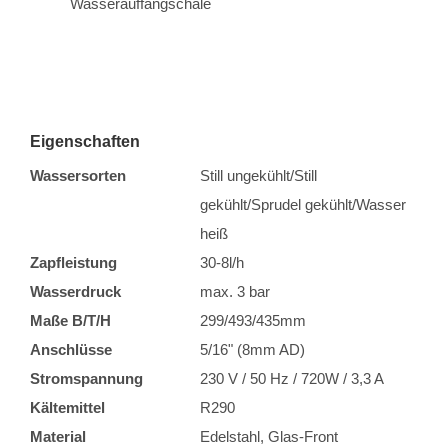
Wasserauffangschale
Eigenschaften
Wassersorten
Still ungekühlt/Still
gekühlt/Sprudel gekühlt/Wasser
heiß
Zapfleistung
30-8l/h
Wasserdruck
max. 3 bar
Maße B/T/H
299/493/435mm
Anschlüsse
5/16" (8mm AD)
Stromspannung
230 V / 50 Hz / 720W / 3,3 A
Kältemittel
R290
Material
Edelstahl, Glas-Front