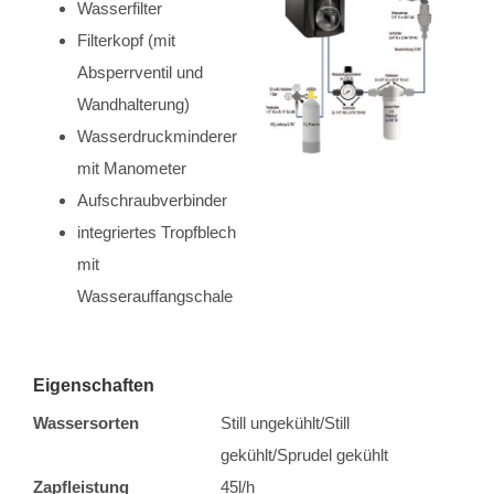
Wasserfilter
Filterkopf (mit
Absperrventil und
Wandhalterung)
Wasserdruckminderer
mit Manometer
Aufschraubverbinder
integriertes Tropfblech
mit
Wasserauffangschale
Eigenschaften
Wassersorten
Still ungekühlt/Still
gekühlt/Sprudel gekühlt
Zapfleistung
45l/h