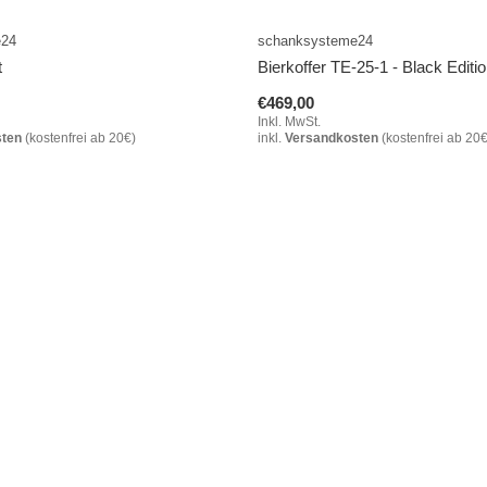
e24
schanksysteme24
t
Bierkoffer TE-25-1 - Black Editi
€469,00
Inkl. MwSt.
sten
(kostenfrei ab 20€)
inkl.
Versandkosten
(kostenfrei ab 20€