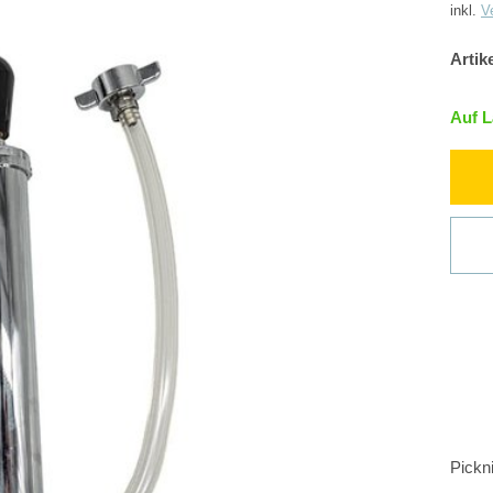
inkl.
V
Artik
Auf 
Pickn