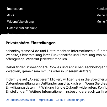
Impressum
Kunden
AGB
Meine B
Widerrufsbelehrung
Meine N
Datenschutzerklärung
Zahlungsarten
Versandkosten und Rücksendungen
Kontakt
FAQ
Sitemap
JETZT ANRUFEN
E-MAIL SCHREIBEN