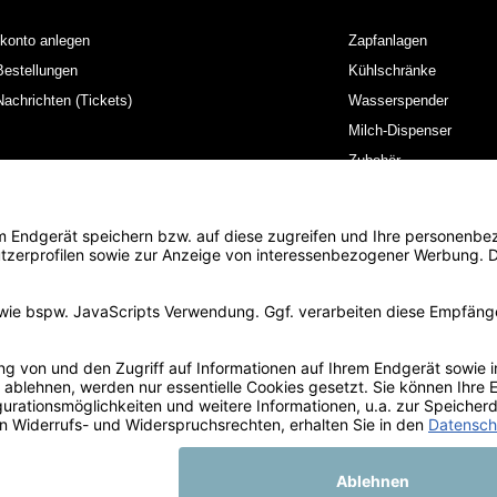
konto anlegen
Zapfanlagen
estellungen
Kühlschränke
achrichten (Tickets)
Wasserspender
Milch-Dispenser
Zubehör
Unternehmen
Anleitungen