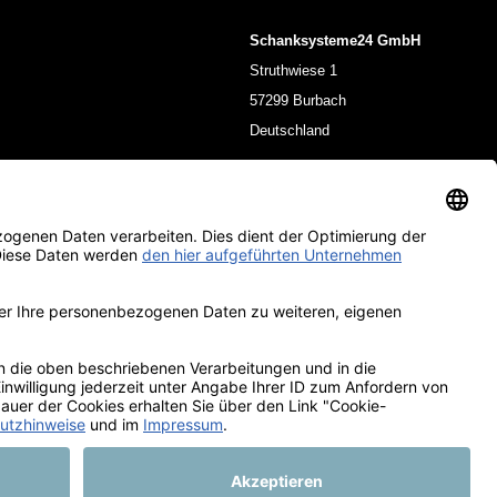
Schanksysteme24 GmbH
Struthwiese 1
57299 Burbach
Deutschland