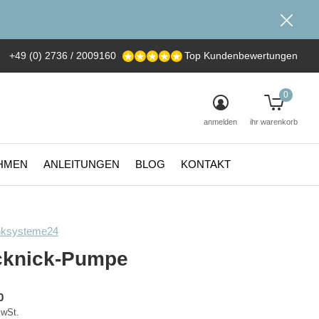
+49 (0) 2736 / 2009160
Top Kundenbewertungen
0
anmelden
ihr warenkorb
HMEN
ANLEITUNGEN
BLOG
KONTAKT
nksysteme24
cknick-Pumpe
0
MwSt.