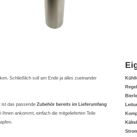
Ei
en. Schließlich soll am Ende ja alles zueinander
Kühll
Regel
Bierl
2
ist das passende
Zubehör bereits im Lieferumfang
Leit
 Ihnen ankommt, einfach die mitgelieferten Teile
Komp
apfen.
Kälte
Stro