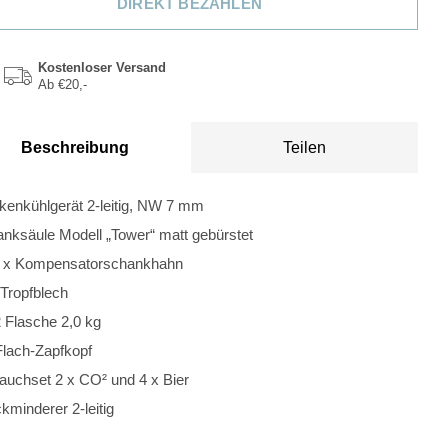
DIREKT BEZAHLEN
Kostenloser Versand
Ab €20,-
Beschreibung
Teilen
ckenkühlgerät 2-leitig, NW 7 mm
anksäule Modell „Tower“ matt gebürstet
 2 x Kompensatorschankhahn
. Tropfblech
 Flasche 2,0 kg
 Flach-Zapfkopf
lauchset 2 x CO² und 4 x Bier
kminderer 2-leitig