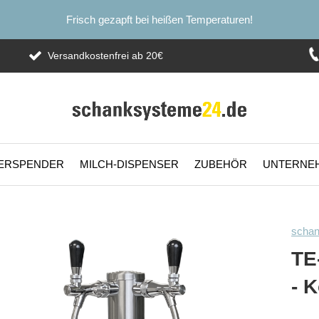
Frisch gezapft bei heißen Temperaturen!
Versandkostenfrei ab 20€
ERSPENDER
MILCH-DISPENSER
ZUBEHÖR
UNTERNE
scha
TE
- 