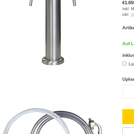
€1.05
Inkl. 
inkl.
V
Artik
Auf 
inklu
La
Uplo