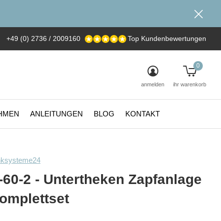
+49 (0) 2736 / 2009160
Top Kundenbewertungen
0
anmelden
ihr warenkorb
HMEN
ANLEITUNGEN
BLOG
KONTAKT
nksysteme24
-60-2 - Untertheken Zapfanlage
Komplettset