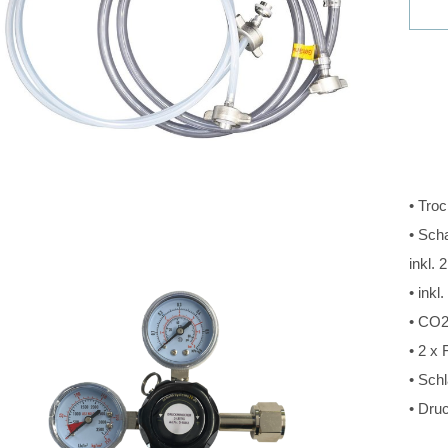
• Tro
• Sch
inkl.
• inkl
• CO2
• 2 x
• Sch
• Druc