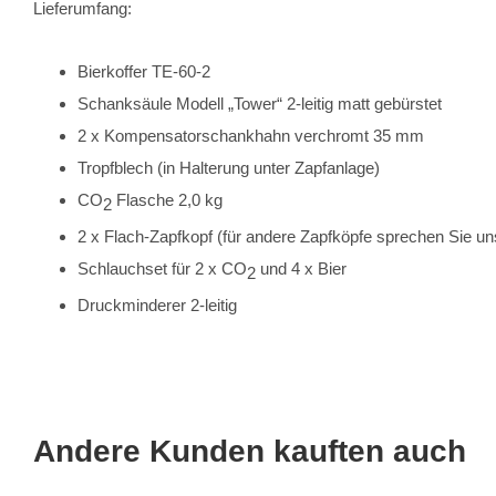
Lieferumfang:
Bierkoffer TE-60-2
Schanksäule Modell „Tower“ 2-leitig matt gebürstet
2 x Kompensatorschankhahn verchromt 35 mm
Tropfblech (in Halterung unter Zapfanlage)
CO
Flasche 2,0 kg
2
2 x Flach-Zapfkopf (für andere Zapfköpfe sprechen Sie un
Schlauchset für 2 x CO
und 4 x Bier
2
Druckminderer 2-leitig
Andere Kunden kauften auch