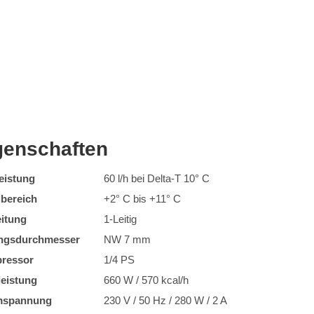
genschaften
eistung
60 l/h bei Delta-T 10° C
bereich
+2° C bis +11° C
eitung
1-Leitig
ungsdurchmesser
NW 7 mm
ressor
1/4 PS
leistung
660 W / 570 kcal/h
mspannung
230 V / 50 Hz / 280 W / 2 A