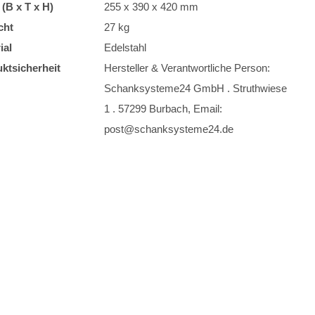
(B x T x H)
255 x 390 x 420 mm
cht
27 kg
ial
Edelstahl
ktsicherheit
Hersteller & Verantwortliche Person:
Schanksysteme24 GmbH . Struthwiese
1 . 57299 Burbach, Email:
post@schanksysteme24.de