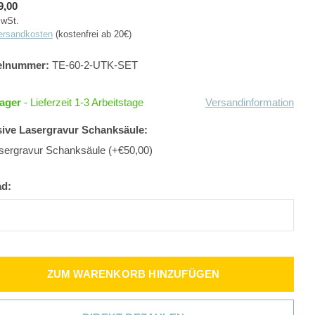
9,00
MwSt.
ersandkosten
(kostenfrei ab 20€)
elnummer:
TE-60-2-UTK-SET
Lager
- Lieferzeit 1-3 Arbeitstage
Versandinformation
sive Lasergravur Schanksäule:
sergravur Schanksäule (+€50,00)
ad:
ZUM WARENKORB HINZUFÜGEN