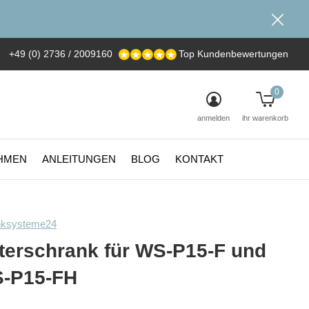
+49 (0) 2736 / 2009160
Top Kundenbewertungen
0
anmelden
ihr warenkorb
HMEN
ANLEITUNGEN
BLOG
KONTAKT
nksysteme24
terschrank für WS-P15-F und
-P15-FH