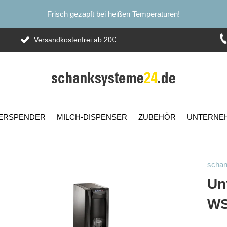
Frisch gezapft bei heißen Temperaturen!
Versandkostenfrei ab 20€
ERSPENDER
MILCH-DISPENSER
ZUBEHÖR
UNTERNE
scha
Un
WS