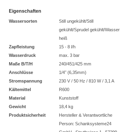
Eigenschaften
Wassersorten
Still ungekühlt/Still
gekühlt/Sprudel gekühlt/Wasser
heiß
Zapfleistung
15 - 8 l/h
Wasserdruck
max. 3 bar
Maße B/T/H
240/451/425 mm
Anschlüsse
1/4" (6,35mm)
Stromspannung
230 V / 50 Hz / 810 W / 3,1 A
Kältemittel
R600
Material
Kunststoff
Gewicht
18,4 kg
Produktsicherheit
Hersteller & Verantwortliche
Person: Schanksysteme24