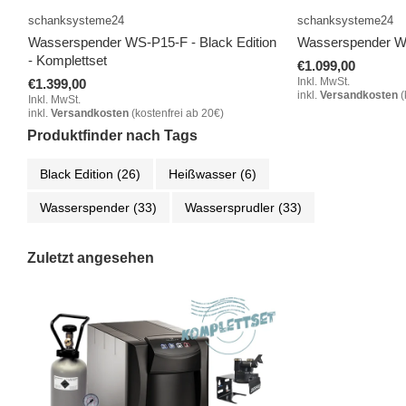
schanksysteme24
schanksysteme24
Wasserspender WS-P15-F - Black Edition
Wasserspender WS
- Komplettset
€1.099,00
Inkl. MwSt.
€1.399,00
inkl.
Versandkosten
(
Inkl. MwSt.
inkl.
Versandkosten
(kostenfrei ab 20€)
Produktfinder nach Tags
Black Edition
(26)
Heißwasser
(6)
Wasserspender
(33)
Wassersprudler
(33)
Zuletzt angesehen