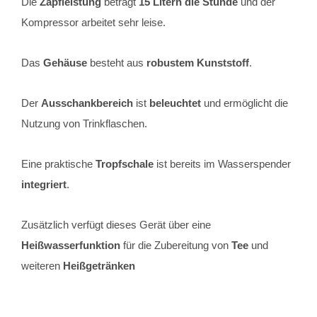
Die
Zapfleistung
beträgt
15 Litern die Stunde
und der
Kompressor arbeitet sehr leise.
Das
Gehäuse
besteht aus
robustem Kunststoff
.
Der
Ausschankbereich
ist
beleuchtet
und ermöglicht die
Nutzung von Trinkflaschen.
Eine praktische
Tropfschale
ist bereits im Wasserspender
integriert
.
Zusätzlich verfügt dieses Gerät über eine
Heißwasserfunktion
für die Zubereitung von
Tee
und
weiteren
Heißgetränken