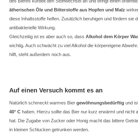
des Bieres kurbelt den Stoffwechsel an und bringt einen ordentl
ätherischen Öle und Bitterstoffe aus Hopfen und Malz
wirken
diese Inhaltsstoffe helfen. Zusätzlich beruhigen und fördern sie 
antibakterielle Wirkung.
Gleichzeitig ist es aber auch so, dass
Alkohol dem Körper Was
wichtig. Auch schwächt zu viel Alkohol die körpereigene Abweh
hilft, steht außerdem noch aus.
Auf einen Versuch kommt es an
Natürlich schmeckt warmes Bier
gewöhnungsbedürftig
und is
40° C
haben. Hierzu sollte das Bier nur kurz erwärmt und nicht a
hat. Die Zugabe von Zucker oder Honig macht das bittere Geträn
in kleinen Schlucken getrunken werden.