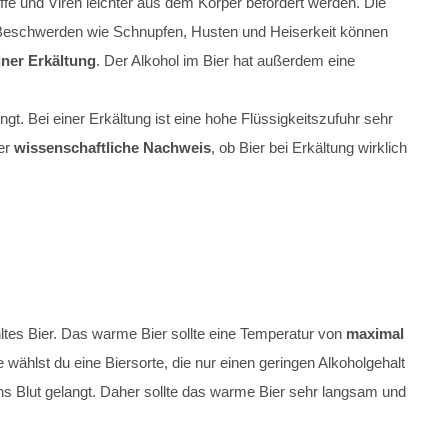
ffe und Viren leichter aus dem Körper befördert werden. Die
en Beschwerden wie Schnupfen, Husten und Heiserkeit können
iner Erkältung
. Der Alkohol im Bier hat außerdem eine
gt. Bei einer Erkältung ist eine hohe Flüssigkeitszufuhr sehr
Der
wissenschaftliche Nachweis
, ob Bier bei Erkältung wirklich
hltes Bier. Das warme Bier sollte eine Temperatur von
maximal
wählst du eine Biersorte, die nur einen geringen Alkoholgehalt
ns Blut gelangt. Daher sollte das warme Bier sehr langsam und