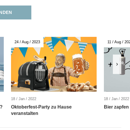
NDEN
24 / Aug / 2023
11 / Aug / 20
18 / Jan / 2022
18 / Jan / 2022
t?
Oktoberfest-Party zu Hause
Bier zapfe
veranstalten