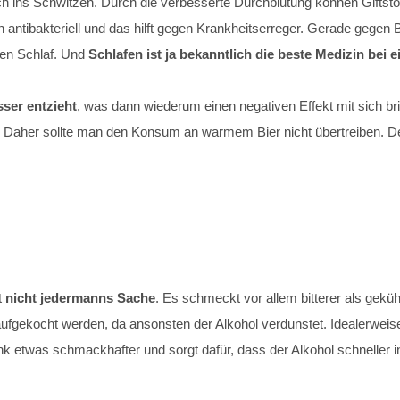
ich ins Schwitzen. Durch die verbesserte Durchblutung können Giftsto
 antibakteriell und das hilft gegen Krankheitserreger. Gerade geg
den Schlaf. Und
Schlafen ist ja bekanntlich die beste Medizin bei e
ser entzieht
, was dann wiederum einen negativen Effekt mit sich brin
r. Daher sollte man den Konsum an warmem Bier nicht übertreiben. 
t
nicht jedermanns Sache
. Es schmeckt vor allem bitterer als gekü
ufgekocht werden, da ansonsten der Alkohol verdunstet. Idealerweise 
k etwas schmackhafter und sorgt dafür, dass der Alkohol schneller i